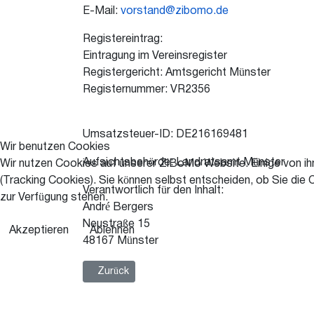
E-Mail:
vorstand@zibomo.de
Registereintrag:
Eintragung im Vereinsregister
Registergericht: Amtsgericht Münster
Registernummer: VR2356
Umsatzsteuer-ID: DE216169481
Wir benutzen Cookies
Aufsichtsbehörde: Landratsamt Münster
Wir nutzen Cookies auf unserer ZiBoMo Website. Einige von ihn
(Tracking Cookies). Sie können selbst entscheiden, ob Sie die 
Verantwortlich für den Inhalt:
zur Verfügung stehen.
André Bergers
Neustraße 15
Akzeptieren
Ablehnen
48167 Münster
Vorheriger Beitrag: Haftungsausschluss
Zurück