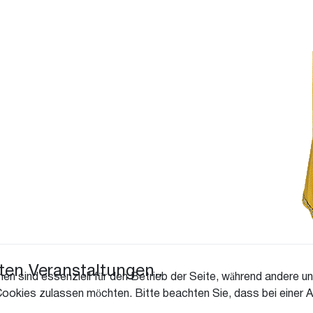
Seine Adjutanten sind:
Christian Wolbeck,
Stefan Genius
und Ferdi Hamsen
ten Veranstaltungen..
en sind essenziell für den Betrieb der Seite, während andere u
Cookies zulassen möchten. Bitte beachten Sie, dass bei einer A