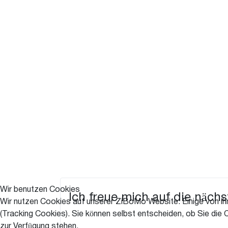
Jans Motto:
ZiBoMo ist einfach toll,
Karneval ist Rock´n Roll!!!
Wir benutzen Cookies
Ich freue mich auf die nächs
Wir nutzen Cookies auf unserer ZiBoMo Website. Einige von ihn
(Tracking Cookies). Sie können selbst entscheiden, ob Sie die 
16
zur Verfügung stehen.