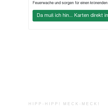
Feuerwache und sorgen für einen krönend
Da muß ich hin... Karten direkt
HIPP-HIPP! MECK-MECK!