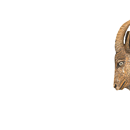
acker
 den
iese Textzeile
ch diesen Titel