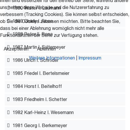
ihnen sind essenziell für den Betrieb der Seite, während andere
uns helfen, diese Website und die Nutzererfahrung zu
1990 Walter I. Laumann
verbessern (Tracking Cookies). Sie können selbst entscheiden,
1989 Charly I. Rose
ob Sie die Cookies zulassen möchten. Bitte beachten Sie,
dass bei einer Ablehnung womöglich nicht mehr alle
1988 Peter II. Rose
Funktionalitäten der Seite zur Verfügung stehen.
1987 Martin I. Sültemeyer
Akzeptieren
Ablehnen
Weitere Informationen
|
Impressum
1986 Ulrich I. Schröder
1985 Friedel I. Bertelsmeier
1984 Horst I. Beitelhoff
1983 Friedhelm I. Schetter
1982 Karl-Heinz I. Wesemann
1981 Georg I. Berkemeyer