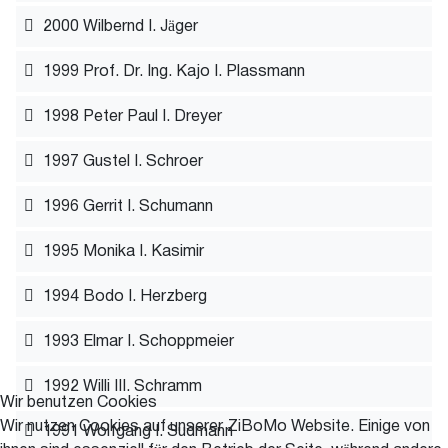
2000 Wilbernd I. Jäger
1999 Prof. Dr. Ing. Kajo I. Plassmann
1998 Peter Paul I. Dreyer
1997 Gustel I. Schroer
1996 Gerrit I. Schumann
1995 Monika I. Kasimir
1994 Bodo I. Herzberg
1993 Elmar I. Schoppmeier
1992 Willi III. Schramm
Wir benutzen Cookies
Wir nutzen Cookies auf unserer ZiBoMo Website. Einige von
1991 Wolfgang I. Sudmann