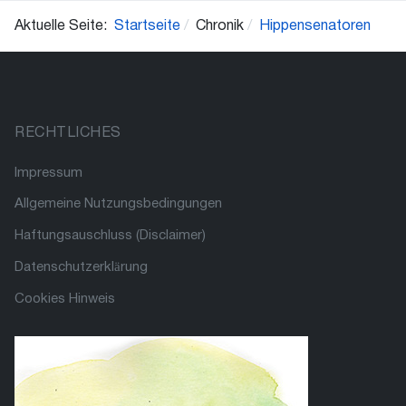
Aktuelle Seite:
Startseite
Chronik
Hippensenatoren
RECHTLICHES
Impressum
Allgemeine Nutzungsbedingungen
Haftungsauschluss (Disclaimer)
Datenschutzerklärung
Cookies Hinweis