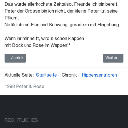
Das wurde allerhöchste Zeit;also, Freunde ich bin bereit.
Peter der Grosse bin ich nicht, der kleine Peter tut seine
Pflicht.
Natürlich mit Elan und Schwung, geradezu mit Hingebung.
Wenn ihr mir helft, wird's schon klappen
mit Bock und Rose im Wappen!"
Vorheriger Beitrag: 1989 Charly I. Rose
Nächster Bei
Zurück
Weiter
Aktuelle Seite:
Startseite
Chronik
Hippensenatoren
1988 Peter II. Rose
RECHTLICHES