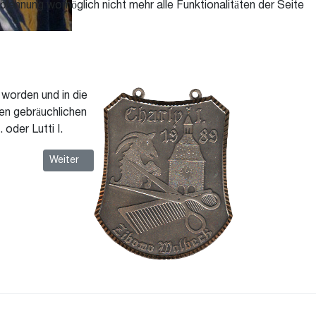
blehnung womöglich nicht mehr alle Funktionalitäten der Seite
t worden und in die
en gebräuchlichen
 oder Lutti I.
Nächster Beitrag: 1988 Peter II. Rose
Weiter