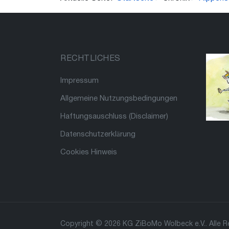
RECHTLICHES
Impressum
Allgemeine Nutzungsbedingungen
Haftungsauschluss (Disclaimer)
Datenschutzerklärung
Cookies Hinweis
Copyright © 2026 KG ZiBoMo Wolbeck e.V.. Alle R