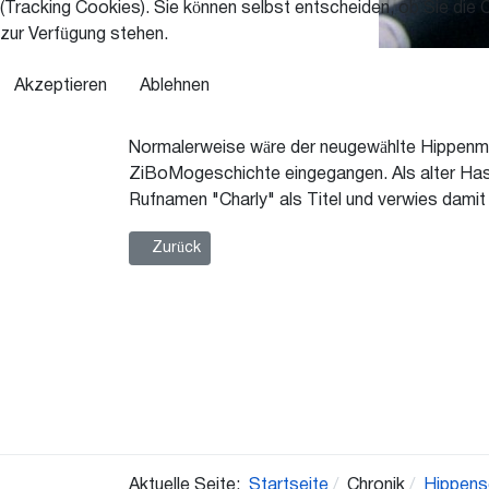
(Tracking Cookies). Sie können selbst entscheiden, ob Sie die 
zur Verfügung stehen.
Akzeptieren
Ablehnen
Normalerweise wäre der neugewählte Hippenma
ZiBoMogeschichte eingegangen. Als alter Hase 
Rufnamen "Charly" als Titel und verwies damit na
Vorheriger Beitrag: 1990 Walter I. Laumann
Zurück
Aktuelle Seite:
Startseite
Chronik
Hippens