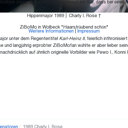
Cookies zulassen möchten. Bitte beachten Sie, dass bei einer A
Hippenmajor 1989 | Charly I. Rose †
ZiBoMo in Wolbeck "Haarsträubend schön"
Weitere Informationen
|
Impressum
jor unter dem Regententitel
Karl-Heinz II.
feierlich inthronisier
und langjährig erprobter ZiBoMofan wählte er aber lieber sein
chdrücklich auf ähnlich originelle Vorbilder wie Pewo I., Konni I.
enatoren
1989 Charly I. Rose