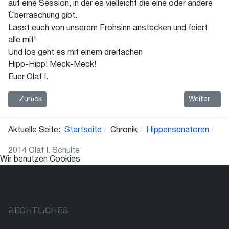
auf eine Session, in der es vielleicht die eine oder andere
Überraschung gibt.
Lasst euch von unserem Frohsinn anstecken und feiert
alle mit!
Und los geht es mit einem dreifachen
Hipp-Hipp! Meck-Meck!
Euer Olaf I.
Vorheriger Beitrag: 2015 Elli I. Brodrecht
Nächster Bei
Zurück
Weiter
Aktuelle Seite:
Startseite
Chronik
Hippensenatoren
2014 Olaf I. Schulte
Wir benutzen Cookies
Wir nutzen Cookies auf unserer ZiBoMo Website. Einige von
ihnen sind essenziell für den Betrieb der Seite, während andere
uns helfen, diese Website und die Nutzererfahrung zu
verbessern (Tracking Cookies). Sie können selbst entscheiden,
RECHTLICHES
ob Sie die Cookies zulassen möchten. Bitte beachten Sie,