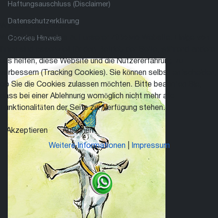
Haftungsauschluss (Disclaimer)
Datenschutzerklärung
Wir benutzen Cookies
Wir nutzen Cookies auf unserer ZiBoMo Website. Einige von
Cookies Hinweis
ihnen sind essenziell für den Betrieb der Seite, während andere
uns helfen, diese Website und die Nutzererfahrung zu
verbessern (Tracking Cookies). Sie können selbst entscheiden,
ob Sie die Cookies zulassen möchten. Bitte beachten Sie,
dass bei einer Ablehnung womöglich nicht mehr alle
Funktionalitäten der Seite zur Verfügung stehen.
Akzeptieren
Ablehnen
Weitere Informationen
|
Impressum