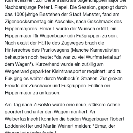
Karnevalisten. Zur Seite stand als Jugendhippenmajor der
Nachbarsjunge Peter I. Piepel. Die Session, geprägt durch
das 1000jährige Bestehen der Stadt Münster, fand am
Zigenbocksmontag ein Abschluß, nach Geschmack des
Hippenmajores. Elmar I. wurde der Wunsch erfüllt, ein
Hippenmajor für Wagenbauer udn Fußgruppen zu sein.
Nach exakt der Hälfte des Zugweges brach die
Hinterachse des Prunkwagens (Manche Karnevalisten
behaupten noch heute: "da war zu viel Wurfmaterial auf
dem Wagen"). Kurzerhand wurde ein zufällig am
Wegesrand geparkter Kleintransporter requiriert; und zu
Fuß ging es weiter durch Wolbeck´s Straßen. Zur großen
Freude der Zuschauer und Fußgruppen. Endlich ein
Hippenmajor zu anfassen.
Am Tag nach ZiBoMo wurde eine neue, stärkere Achse
geordert und unter den Wagen montiert. An
Weiberfastnacht konnten die beiden Wagenbauer Robert
Loddenkötter und Martin Weinert melden: "Elmar, der