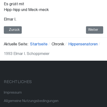
Es grüßt mit
Hipp-hipp und Meck-meck
Elmar I.
Vorheriger Beitrag: 1994 Bodo I. Herzberg
Nächster Bei
Zurück
Weiter
Aktuelle Seite:
Startseite
Chronik
Hippensenatoren
1993 Elmar I. Schoppmeier
RECHTLICHES
Impressum
Allgemeine Nutzungsbedingungen