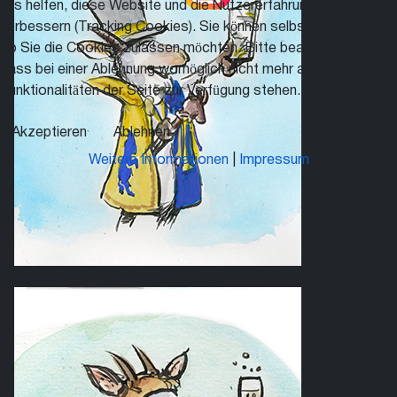
uns helfen, diese Website und die Nutzererfahrung zu
verbessern (Tracking Cookies). Sie können selbst entscheiden,
ob Sie die Cookies zulassen möchten. Bitte beachten Sie,
dass bei einer Ablehnung womöglich nicht mehr alle
Funktionalitäten der Seite zur Verfügung stehen.
Akzeptieren
Ablehnen
Weitere Informationen
|
Impressum