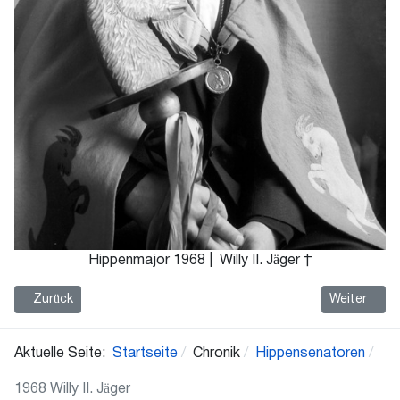
Hippenmajor 1968 | Willy II. Jäger †
Vorheriger Beitrag: 1969 Franz I. Averhoff
Nächster Bei
Zurück
Weiter
Aktuelle Seite:
Startseite
Chronik
Hippensenatoren
1968 Willy II. Jäger