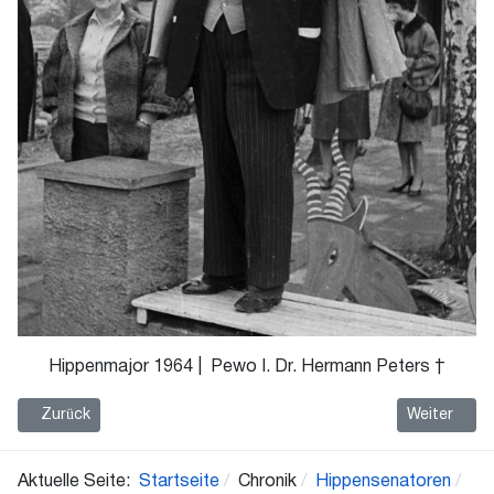
Hippenmajor 1964 | Pewo I. Dr. Hermann Peters †
Vorheriger Beitrag: 1965 Heinz I. Suthoff
Nächster Be
Zurück
Weiter
Aktuelle Seite:
Startseite
Chronik
Hippensenatoren