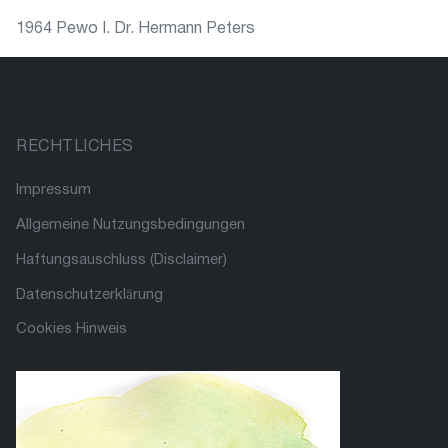
1964 Pewo I. Dr. Hermann Peters
RECHTLICHES
Impressum
Allgemeine Nutzungsbedingungen
Haftungsauschluss (Disclaimer)
Datenschutzerklärung
Cookies Hinweis