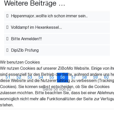
Weitere Beiträge …
Hippenmajor..wollte ich schon immer sein..
Volldampf im Hexenkessel...
Bitte Anmelden!!!
DiplZib Prüfung
Wir benutzen Cookies
Wir nutzen Cookies auf unserer ZiBoMo Website. Einige von ih
sind essenziell für den Betrieb der Seite, während andere uns he
51
52
53
54
55
56
57
58
59
60
diese Website und die Nutzererfahrung zu verbessern (Trackin
Cookies). Sie können selbst entscheiden, ob Sie die Cookies
Seite 56 von 62
zulassen möchten. Bitte beachten Sie, dass bei einer Ablehnun
womöglich nicht mehr alle Funktionalitäten der Seite zur Verfüg
stehen.