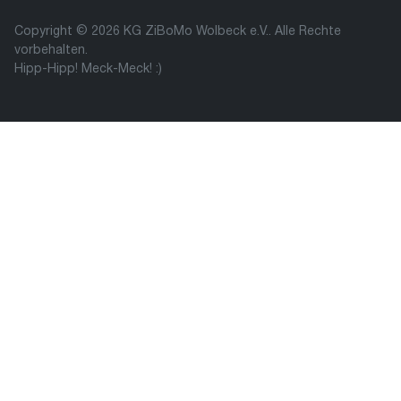
Copyright © 2026 KG ZiBoMo Wolbeck e.V.. Alle Rechte
vorbehalten.
Hipp-Hipp! Meck-Meck! :)