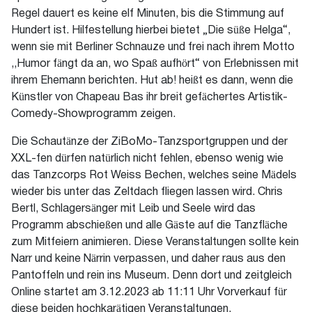
Regel dauert es keine elf Minuten, bis die Stimmung auf
Hundert ist. Hilfestellung hierbei bietet „Die süße Helga“,
wenn sie mit Berliner Schnauze und frei nach ihrem Motto
,,Humor fängt da an, wo Spaß aufhört“ von Erlebnissen mit
ihrem Ehemann berichten. Hut ab! heißt es dann, wenn die
Künstler von Chapeau Bas ihr breit gefächertes Artistik-
Comedy-Showprogramm zeigen.
Die Schautänze der ZiBoMo-Tanzsportgruppen und der
XXL-fen dürfen natürlich nicht fehlen, ebenso wenig wie
das Tanzcorps Rot Weiss Bechen, welches seine Mädels
wieder bis unter das Zeltdach fliegen lassen wird. Chris
Bertl, Schlagersänger mit Leib und Seele wird das
Programm abschießen und alle Gäste auf die Tanzfläche
zum Mitfeiern animieren. Diese Veranstaltungen sollte kein
Narr und keine Närrin verpassen, und daher raus aus den
Pantoffeln und rein ins Museum. Denn dort und zeitgleich
Online startet am 3.12.2023 ab 11:11 Uhr Vorverkauf für
diese beiden hochkarätigen Veranstaltungen.