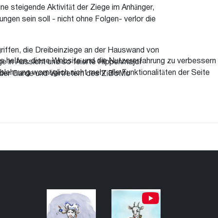
 steigende Aktivität der Ziege im Anhänger,
ngen sein soll - nicht ohne Folgen- verlor die
griffen, die Dreibeinziege an der Hauswand von
ns helfen, diese Website und die Nutzererfahrung zu verbessern
ege in Aussicht und so feierte Hippenmajor
blehnung womöglich nicht mehr alle Funktionalitäten der Seite
, der Garde und Vertretern des ZiBoMo