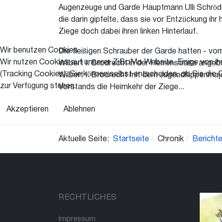
Augenzeuge und Garde Hauptmann Ulli Schröder
die darin gipfelte, dass sie vor Entzückung ih
Ziege doch dabei ihren linken Hinterlauf.
Wir benutzen Cookies
Die fleißigen Schrauber der Garde hatten - vo
Wir nutzen Cookies auf unserer ZiBoMo Website. Einige von ihn
Wilbert I. Brodrecht in der Herrenstraße angeb
(Tracking Cookies). Sie können selbst entscheiden, ob Sie die 
Wilbert I. Brodrecht mit dem Jugendhippenmajo
zur Verfügung stehen.
Vorstands die Heimkehr der Ziege...
Akzeptieren
Ablehnen
Aktuelle Seite:
Startseite
Chronik
Bericht
RECHTLICHES
Impressum