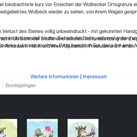
 beobachtete kurz vor Erreichen der Wolbecker Ortsgrenze eine
r heißgeliebtes Wolbeck wieder zu sehen, von ihrem Wagen gespru
m Verlust des Beines völlig unbeeindruckt - mit gekonnten Hand
en sind essenziell für den Betrieb der Seite, während andere u
racht. Ulli Schröder stellte eine schnelle Instandsetzung der Zi
Cookies zulassen möchten. Bitte beachten Sie, dass bei einer A
r Antonius I. Hülck und ihren Adjutanten, Freunden und Familie
Weitere Informationen
|
Impressum
e
Bockspringen