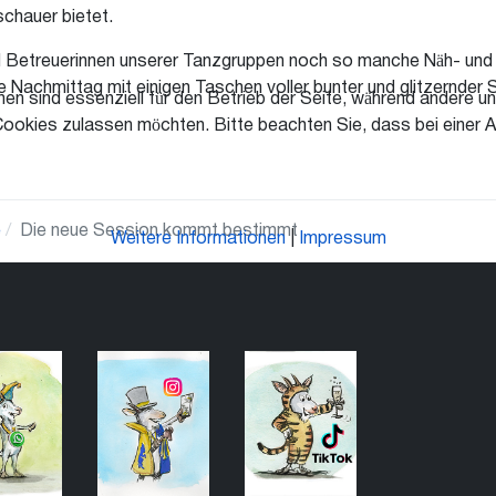
schauer bietet.
und Betreuerinnen unserer Tanzgruppen noch so manche Näh- und
e Nachmittag mit einigen Taschen voller bunter und glitzernder
en sind essenziell für den Betrieb der Seite, während andere u
Cookies zulassen möchten. Bitte beachten Sie, dass bei einer A
e
Die neue Session kommt bestimmt
Weitere Informationen
|
Impressum