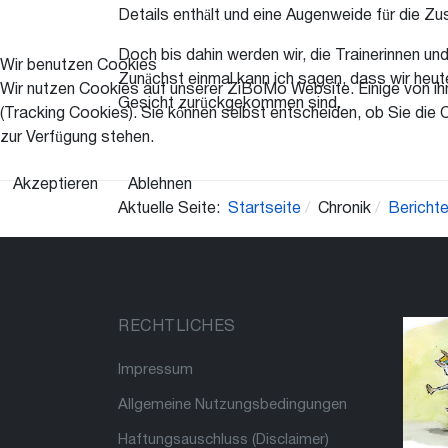
Details enthält und eine Augenweide für die Zu
Doch bis dahin werden wir, die Trainerinnen 
Wir benutzen Cookies
Zunächst einmal kann ich sagen, dass wir heut
Wir nutzen Cookies auf unserer ZiBoMo Website. Einige von ihn
Gesicht zurückgekommen sind.
(Tracking Cookies). Sie können selbst entscheiden, ob Sie die 
zur Verfügung stehen.
Akzeptieren
Ablehnen
Aktuelle Seite:
Startseite
Chronik
Bericht
RECHTLICHES
Impressum
Allgemeine Nutzungsbedingungen
Haftungsauschluss (Disclaimer)