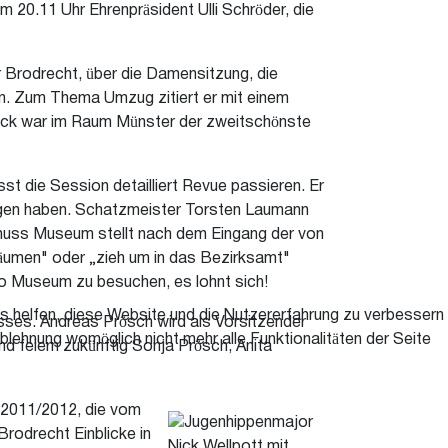
 20.11 Uhr Ehrenpräsident Ulli Schröder, die
or Brodrecht, über die Damensitzung, die
en. Zum Thema Umzug zitiert er mit einem
beck war im Raum Münster der zweitschönste
t die Session detailliert Revue passieren. Er
ragen haben. Schatzmeister Torsten Laumann
huss Museum stellt nach dem Eingang der von
äumen" oder „zieh um in das Bezirksamt"
Mo Museum zu besuchen, es lohnt sich!
ns helfen, diese Website und die Nutzererfahrung zu verbessern
ses. Andreas Prösch wird als Vorsitzender
blehnung womöglich nicht mehr alle Funktionalitäten der Seite
nd feiern zukünftig Sonja Prösch, Anita
 2011/2012, die
vom
Brodrecht Einblicke in