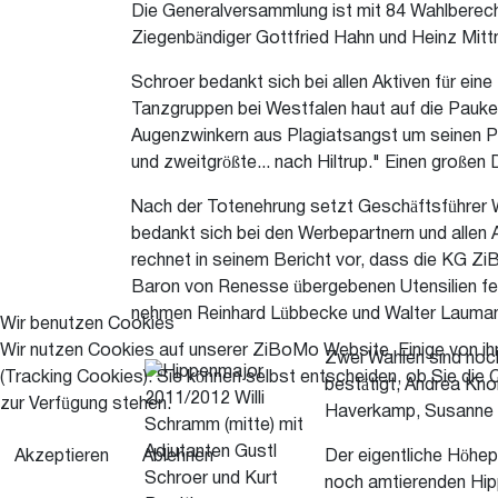
Die Generalversammlung ist mit 84 Wahlberecht
Ziegenbändiger Gottfried Hahn und Heinz Mit
Schroer bedankt sich bei allen Aktiven für ein
Tanzgruppen bei Westfalen haut auf die Pauke,
Augenzwinkern aus Plagiatsangst um seinen P
und zweitgrößte... nach Hiltrup." Einen große
Nach der Totenehrung setzt Geschäftsführer Wi
bedankt sich bei den Werbepartnern und allen
rechnet in seinem Bericht vor, dass die KG 
Baron von Renesse übergebenen Utensilien fe
nehmen Reinhard Lübbecke und Walter Laumann 
Wir benutzen Cookies
Wir nutzen Cookies auf unserer ZiBoMo Website. Einige von ihn
Zwei Wahlen sind noc
(Tracking Cookies). Sie können selbst entscheiden, ob Sie die 
bestätigt, Andrea Kno
zur Verfügung stehen.
Haverkamp, Susanne M
Akzeptieren
Ablehnen
Der eigentliche Höhep
noch amtierenden Hippe