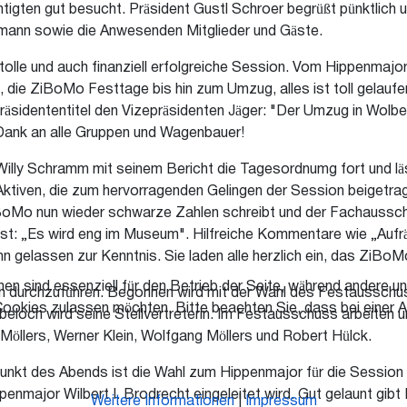
igten gut besucht. Präsident Gustl Schroer begrüßt pünktlich um
tmann sowie die Anwesenden Mitglieder und Gäste.
e tolle und auch finanziell erfolgreiche Session. Vom Hippenmaj
 die ZiBoMo Festtage bis hin zum Umzug, alles ist toll gelauf
räsidententitel den Vizepräsidenten Jäger: "Der Umzug in Wol
n Dank an alle Gruppen und Wagenbauer!
lly Schramm mit seinem Bericht die Tagesordnumg fort und läss
 Aktiven, die zum hervorragenden Gelingen der Session beiget
ZiBoMo nun wieder schwarze Zahlen schreibt und der Fachaussc
st: „Es wird eng im Museum". Hilfreiche Kommentare wie „Aufr
gelassen zur Kenntnis. Sie laden alle herzlich ein, das ZiBo
en sind essenziell für den Betrieb der Seite, während andere u
h durchzuführen. Begonnen wird mit der Wahl des Festausschus
Cookies zulassen möchten. Bitte beachten Sie, dass bei einer A
beloch wird seine Stellvertreterin. Im Festausschuss arbeiten u
öllers, Werner Klein, Wolfgang Möllers und Robert Hülck.
unkt des Abends ist die Wahl zum Hippenmajor für die Session
nmajor Wilbert I. Brodrecht eingeleitet wird. Gut gelaunt gibt 
Weitere Informationen
|
Impressum