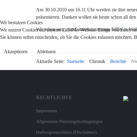
Am 30.10.2010 um 16.11 Uhr werden sie ihre neuen
präsentieren. Danken wollen sie heute schon all de
Wir benutzen Cookies
Wir sehen uns... im Gartenbauzentrum NRW in Wol
Wir nutzen Cookies auf unserer ZiBoMo Website. Einige von ihnen sind 
Sie können selbst entscheiden, ob Sie die Cookies zulassen möchten. B
Akzeptieren
Ablehnen
Aktuelle Seite:
Startseite
Chronik
Berichte
Ni
RECHTLICHES
Impressum
Allgemeine Nutzungsbedingungen
Haftungsauschluss (Disclaimer)