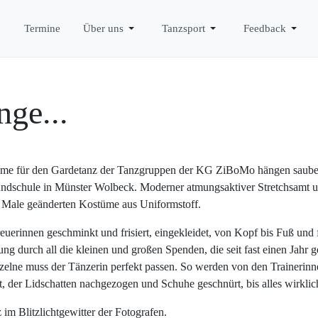
Termine
Über uns
Tanzsport
Feedback
nge...
tüme für den Gardetanz der Tanzgruppen der KG ZiBoMo hängen sauber
undschule in Münster Wolbeck. Moderner atmungsaktiver Stretchsamt u
en Male geänderten Kostüme aus Uniformstoff.
erinnen geschminkt und frisiert, eingekleidet, von Kopf bis Fuß und f
ung durch all die kleinen und großen Spenden, die seit fast einen Jah
nzelne muss der Tänzerin perfekt passen. So werden von den Trainerin
, der Lidschatten nachgezogen und Schuhe geschnürt, bis alles wirklic
m Blitzlichtgewitter der Fotografen.