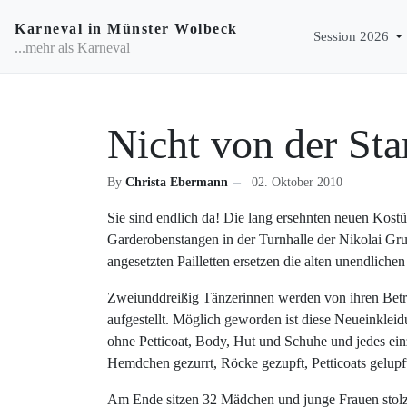
Karneval in Münster Wolbeck
Session 2026
...mehr als Karneval
Nicht von der Sta
By
Christa Ebermann
02. Oktober 2010
Sie sind endlich da! Die lang ersehnten neuen Kos
Garderobenstangen in der Turnhalle der Nikolai Gr
angesetzten Pailletten ersetzen die alten unendlich
Zweiunddreißig Tänzerinnen werden von ihren Betreu
aufgestellt. Möglich geworden ist diese Neueinkleid
ohne Petticoat, Body, Hut und Schuhe und jedes ei
Hemdchen gezurrt, Röcke gezupft, Petticoats gelupft
Am Ende sitzen 32 Mädchen und junge Frauen stolz i