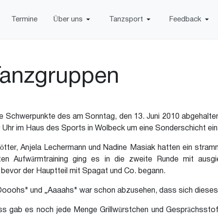
Termine
Über uns
Tanzsport
Feedback
Tanzgruppen
ie Schwerpunkte des am Sonntag, den 13. Juni 2010 abgehalt
00 Uhr im Haus des Sports in Wolbeck um eine Sonderschicht ei
nkötter, Anjela Lechermann und Nadine Masiak hatten ein stra
tten Aufwärmtraining ging es in die zweite Runde mit ausg
, bevor der Hauptteil mit Spagat und Co. begann.
„Oooohs" und „Aaaahs" war schon abzusehen, dass sich dieses 
 gab es noch jede Menge Grillwürstchen und Gesprächsstoff. 