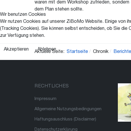
waren mit dem Workshop zufrieden, sondern au
dem Plan stehen sollte.
Wir benutzen Cookies
Wir nutzen Cookies auf unserer ZiBoMo Website. Einige von ihn
(Tracking Cookies). Sie können selbst entscheiden, ob Sie die 
zur Verfügung stehen.
Akzeptieren
Ablehnen
Aktuelle Seite:
Startseite
Chronik
Bericht
RECHTLICHES
Impressum
Allgemeine Nutzungsbedingungen
Haftungsauschluss (Disclaimer)
Datenschutzerklärung