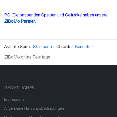
P.S. Die passenden Speisen und Getränke haben unsere
ZiBoMo Partner
.
Aktuelle Seite:
Startseite
Chronik
Berichte
ZiBoMo online Festtage
RECHTLICHES
Impressum
Allgemeine Nutzungsbedingungen