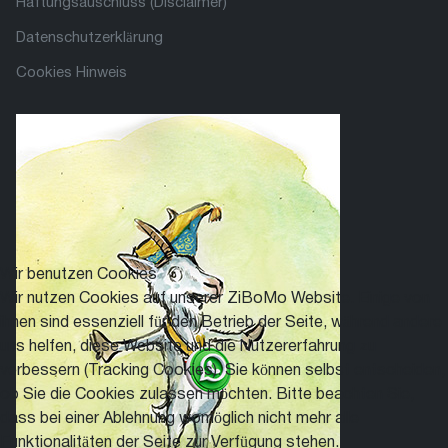
Haftungsauschluss (Disclaimer)
Datenschutzerklärung
Cookies Hinweis
Wir benutzen Cookies
Wir nutzen Cookies auf unserer ZiBoMo Website. Einige von
ihnen sind essenziell für den Betrieb der Seite, während andere
uns helfen, diese Website und die Nutzererfahrung zu
verbessern (Tracking Cookies). Sie können selbst entscheiden,
ob Sie die Cookies zulassen möchten. Bitte beachten Sie,
dass bei einer Ablehnung womöglich nicht mehr alle
Funktionalitäten der Seite zur Verfügung stehen.