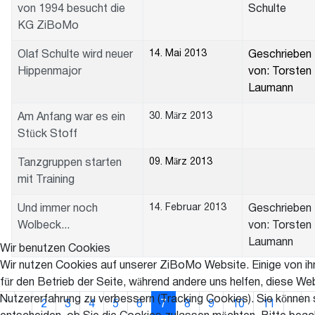
von 1994 besucht die
Schulte
KG ZiBoMo
14. Mai 2013
Olaf Schulte wird neuer
Geschrieben
Hippenmajor
von: Torsten
Laumann
30. März 2013
Am Anfang war es ein
Stück Stoff
09. März 2013
Tanzgruppen starten
mit Training
14. Februar 2013
Und immer noch
Geschrieben
Wolbeck...
von: Torsten
Laumann
Wir benutzen Cookies
Wir nutzen Cookies auf unserer ZiBoMo Website. Einige von ihn
für den Betrieb der Seite, während andere uns helfen, diese We
Nutzererfahrung zu verbessern (Tracking Cookies). Sie können 
2
3
4
5
6
7
8
9
10
11