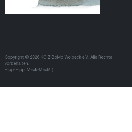
Copyright © 2026 KG ZiBoMo Wolbeck e.V.. Alle Rechte
vorbehalten.
Hipp-Hipp! Meck-Meck! :)