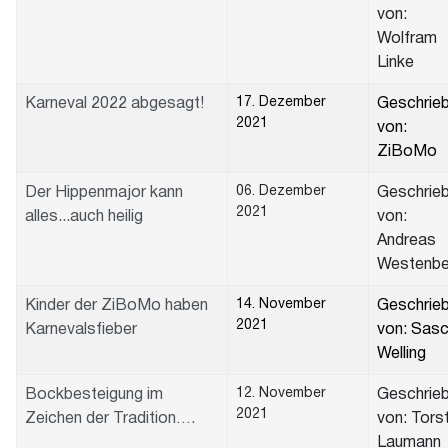
von:
Wolfram
Linke
17. Dezember
Karneval 2022 abgesagt!
Geschrie
2021
von:
ZiBoMo
06. Dezember
Der Hippenmajor kann
Geschrie
2021
alles...auch heilig
von:
Andreas
Westenbe
14. November
Kinder der ZiBoMo haben
Geschrie
2021
Karnevalsfieber
von: Sas
Welling
12. November
Bockbesteigung im
Geschrie
2021
Zeichen der Tradition….
von: Tors
Laumann