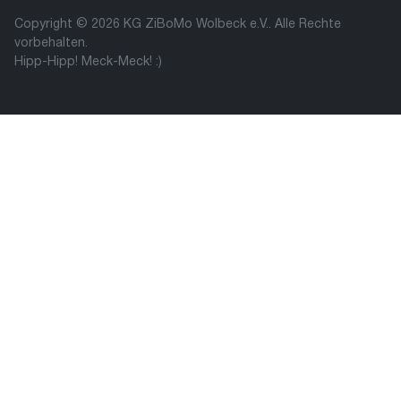
Copyright © 2026 KG ZiBoMo Wolbeck e.V.. Alle Rechte
vorbehalten.
Hipp-Hipp! Meck-Meck! :)