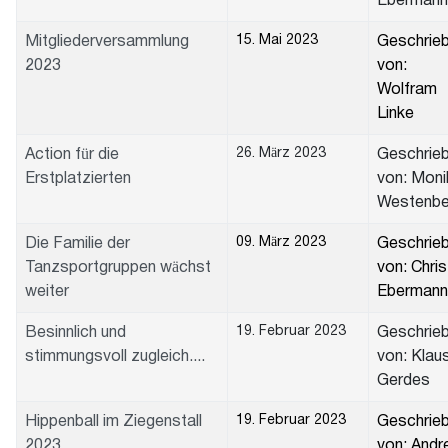
Ebermann
15. Mai 2023
Mitgliederversammlung
Geschrie
2023
von:
Wolfram
Linke
26. März 2023
Action für die
Geschrie
Erstplatzierten
von: Moni
Westenbe
09. März 2023
Die Familie der
Geschrie
Tanzsportgruppen wächst
von: Chris
weiter
Ebermann
19. Februar 2023
Besinnlich und
Geschrie
stimmungsvoll zugleich....
von: Klau
Gerdes
19. Februar 2023
Hippenball im Ziegenstall
Geschrie
2023
von: Andr