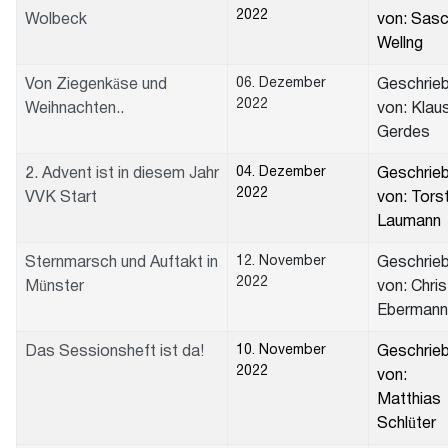
2022
Wolbeck
von: Sas
Wellng
06. Dezember
Von Ziegenkäse und
Geschrie
2022
Weihnachten..
von: Klau
Gerdes
04. Dezember
2. Advent ist in diesem Jahr
Geschrie
2022
VVK Start
von: Tors
Laumann
12. November
Sternmarsch und Auftakt in
Geschrie
2022
Münster
von: Chris
Ebermann
10. November
Das Sessionsheft ist da!
Geschrie
2022
von:
Matthias
Schlüter