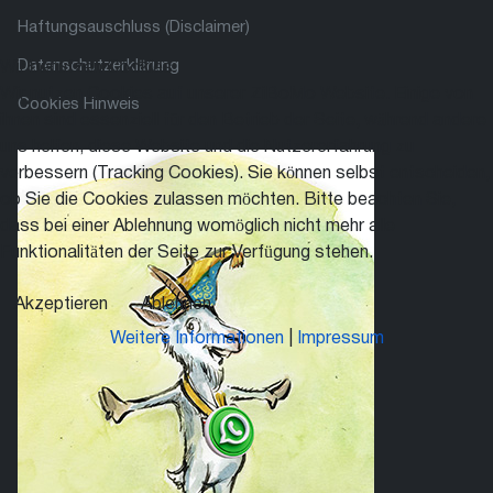
Haftungsauschluss (Disclaimer)
Datenschutzerklärung
Wir benutzen Cookies
Wir nutzen Cookies auf unserer ZiBoMo Website. Einige von
Cookies Hinweis
ihnen sind essenziell für den Betrieb der Seite, während andere
uns helfen, diese Website und die Nutzererfahrung zu
verbessern (Tracking Cookies). Sie können selbst entscheiden,
ob Sie die Cookies zulassen möchten. Bitte beachten Sie,
dass bei einer Ablehnung womöglich nicht mehr alle
Funktionalitäten der Seite zur Verfügung stehen.
Akzeptieren
Ablehnen
Weitere Informationen
|
Impressum