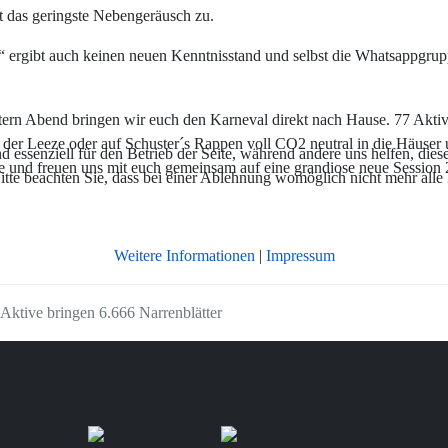
t das geringste Nebengeräusch zu.
“ ergibt auch keinen neuen Kenntnisstand und selbst die Whatsappgru
tern Abend bringen wir euch den Karneval direkt nach Hause. 77 Aktive
er Leeze oder auf Schuster´s Rappen voll CO2 neutral in die Häuse
essenziell für den Betrieb der Seite, während andere uns helfen, dies
re und freuen uns mit euch gemeinsam auf eine grandiose neue Session 
itte beachten Sie, dass bei einer Ablehnung womöglich nicht mehr alle 
Weitere Informationen
|
Impressum
 Aktive bringen 6.666 Narrenblätter