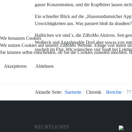
ganze Konzentration, und die Kopfhörer lassen nich
Ein schneller Blick auf die „Hausrundumsicher App
Unwichtigkeiten aus. Was passiert bloß da draußen?
Hallöchen wir sind´s, die ZiBoMo Aktiven. Seit ges
Wir benutzen Cookies
Wolbeck und Angelmodde Dorf aber sowas von mit d
Wir nutzen Cookies auf unserer ZiBoMo Website. Einige von ihnen sind 
raschelt im Flur. Wir wünschen viel Spaß bei Lektü
Sie können selbst entscheiden, ob Sie die Cookies zulassen möchten. B
Akzeptieren
Ablehnen
Aktuelle Seite:
Startseite
Chronik
Berichte
77
RECHTLICHES