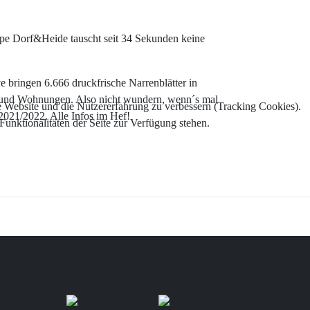
ppe Dorf&Heide tauscht seit 34 Sekunden keine
 bringen 6.666 druckfrische Narrenblätter in
r und Wohnungen. Also nicht wundern, wenn´s mal
e Website und die Nutzererfahrung zu verbessern (Tracking Cookies).
2021/2022. Alle Infos im Hef!
Funktionalitäten der Seite zur Verfügung stehen.