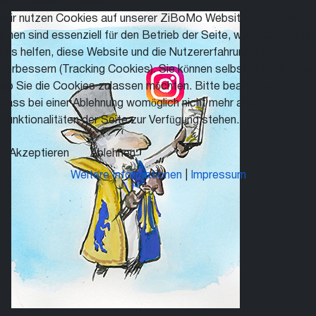
Wir benutzen Cookies
Wir nutzen Cookies auf unserer ZiBoMo Website. Einige von
ihnen sind essenziell für den Betrieb der Seite, während andere
uns helfen, diese Website und die Nutzererfahrung zu
verbessern (Tracking Cookies). Sie können selbst entscheiden,
ob Sie die Cookies zulassen möchten. Bitte beachten Sie,
dass bei einer Ablehnung womöglich nicht mehr alle
Funktionalitäten der Seite zur Verfügung stehen.
Akzeptieren
Ablehnen
Weitere Informationen
|
Impressum