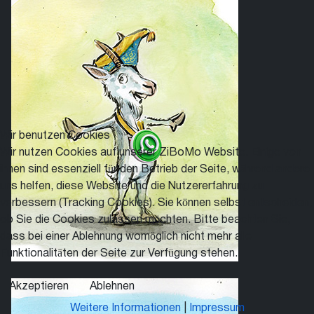
Wir benutzen Cookies
Wir nutzen Cookies auf unserer ZiBoMo Website. Einige von
ihnen sind essenziell für den Betrieb der Seite, während andere
uns helfen, diese Website und die Nutzererfahrung zu
verbessern (Tracking Cookies). Sie können selbst entscheiden,
ob Sie die Cookies zulassen möchten. Bitte beachten Sie,
dass bei einer Ablehnung womöglich nicht mehr alle
Funktionalitäten der Seite zur Verfügung stehen.
Akzeptieren
Ablehnen
Weitere Informationen
|
Impressum