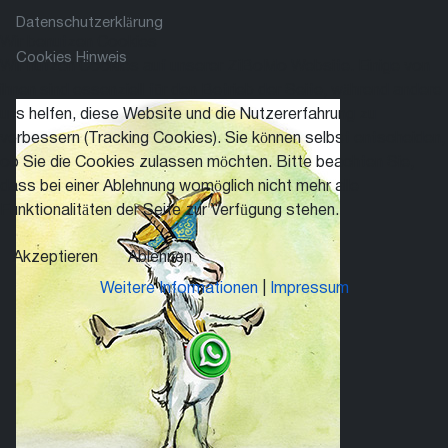
Datenschutzerklärung
Wir benutzen Cookies
Cookies Hinweis
Wir nutzen Cookies auf unserer ZiBoMo Website. Einige von
ihnen sind essenziell für den Betrieb der Seite, während andere
uns helfen, diese Website und die Nutzererfahrung zu
verbessern (Tracking Cookies). Sie können selbst entscheiden,
ob Sie die Cookies zulassen möchten. Bitte beachten Sie,
dass bei einer Ablehnung womöglich nicht mehr alle
Funktionalitäten der Seite zur Verfügung stehen.
Akzeptieren
Ablehnen
Weitere Informationen
|
Impressum