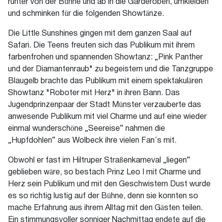
runter von der Bühne und ab in die Garderoben, umkleiden
und schminken für die folgenden Showtänze.
Die Little Sunshines gingen mit dem ganzen Saal auf
Safari. Die Teens freuten sich das Publikum mit ihrem
farbenfrohen und spannenden Showtanz: „Pink Panther
und der Diamantenraub" zu begeistern und die Tanzgruppe
Blaugelb brachte das Publikum mit einem spektakulären
Showtanz "Roboter mit Herz" in ihren Bann. Das
Jugendprinzenpaar der Stadt Münster verzauberte das
anwesende Publikum mit viel Charme und auf eine wieder
einmal wunderschöne „Seereise“ nahmen die
„Hupfdohlen“ aus Wolbeck ihre vielen Fan´s mit.
Obwohl er fast im Hiltruper Straßenkarneval „liegen“
geblieben wäre, so bestach Prinz Leo I mit Charme und
Herz sein Publikum und mit den Geschwistern Dust wurde
es so richtig lustig auf der Bühne, denn sie konnten so
mache Erfahrung aus ihrem Alltag mit den Gästen teilen.
Ein stimmungsvoller sonniger Nachmittag endete auf die