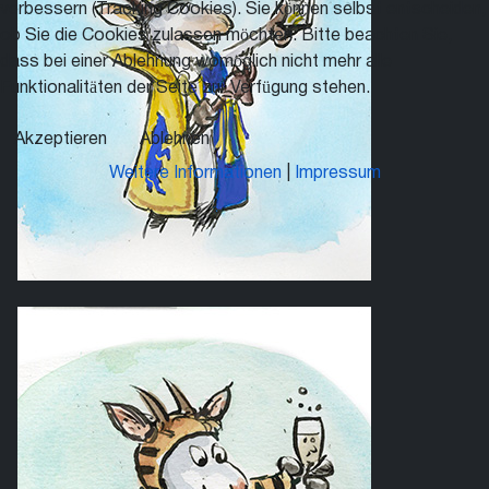
verbessern (Tracking Cookies). Sie können selbst entscheiden,
ob Sie die Cookies zulassen möchten. Bitte beachten Sie,
dass bei einer Ablehnung womöglich nicht mehr alle
Funktionalitäten der Seite zur Verfügung stehen.
Akzeptieren
Ablehnen
Weitere Informationen
|
Impressum