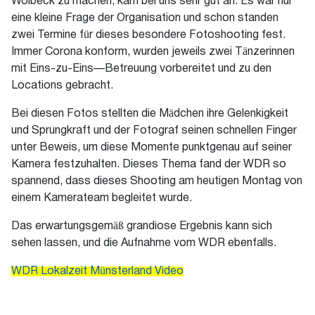
Wolbeck zu machen, kam bei uns sehr gut an. Es war nur
eine kleine Frage der Organisation und schon standen
zwei Termine für dieses besondere Fotoshooting fest.
Immer Corona
konform, wurden jeweils
zwei Tänzerinnen
mit
Eins-zu-Eins
—
Betreuung
vorbereitet und
zu den
Locations gebracht.
Bei diesen Fotos
stellten
die Mädchen ihre Gelenkigkeit
und Sprungkraft und der Fotograf seinen schnellen Finger
unter Beweis
, um diese Momente punktgenau auf seiner
Kamera festzuhalten. Dieses Thema
fand
der WDR so
spannend, dass dieses Shooting am heutigen Montag von
einem Kamerateam begleitet
wurde.
Das erwartungsgemäß grandiose Ergebnis kann sich
sehen lassen, und die Aufnahme vom WDR ebenfalls.
WDR Lokalzeit Münsterland Video