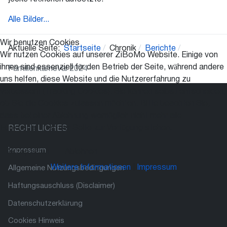
Alle Bilder...
Wir benutzen Cookies
Aktuelle Seite:
Startseite
Chronik
Berichte
Wir nutzen Cookies auf unserer ZiBoMo Website. Einige von
ihnen sind essenziell für den Betrieb der Seite, während andere
Familienkarneval 2024
uns helfen, diese Website und die Nutzererfahrung zu
verbessern (Tracking Cookies). Sie können selbst entscheiden,
ob Sie die Cookies zulassen möchten. Bitte beachten Sie,
dass bei einer Ablehnung womöglich nicht mehr alle
Funktionalitäten der Seite zur Verfügung stehen.
RECHTLICHES
Impressum
Akzeptieren
Ablehnen
Weitere Informationen
|
Impressum
Allgemeine Nutzungsbedingungen
Haftungsauschluss (Disclaimer)
Datenschutzerklärung
Cookies Hinweis