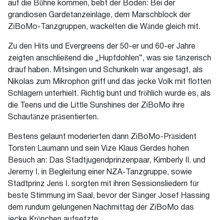
auf die Bühne kommen, bebt der Boden: Bei der
grandiosen Gardetanzeinlage, dem Marschblock der
ZiBoMo-Tanzgruppen, wackelten die Wände gleich mit.
Zu den Hits und Evergreens der 50-er und 60-er Jahre
zeigten anschließend die „Hupfdohlen“, was sie tänzerisch
drauf haben. Mitsingen und Schunkeln war angesagt, als
Nikolas zum Mikrophon griff und das jecke Volk mit flotten
Schlagern unterhielt. Richtig bunt und fröhlich wurde es, als
die Teens und die Little Sunshines der ZiBoMo ihre
Schautänze präsentierten.
Bestens gelaunt moderierten dann ZiBoMo-Präsident
Torsten Laumann und sein Vize Klaus Gerdes hohen
Besuch an: Das Stadtjugendprinzenpaar, Kimberly II. und
Jeremy I. in Begleitung einer NZA-Tanzgruppe, sowie
Stadtprinz Jens I. sorgten mit ihren Sessionsliedern für
beste Stimmung im Saal, bevor der Sänger Josef Hassing
dem rundum gelungenen Nachmittag der ZiBoMo das
jecke Krönchen aufsetzte.