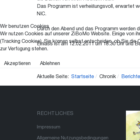
Das Programm ist verheißungsvoll, erwartet w
NIC.
Wir benutzen Cookies
Durch den Abend und das Programm werden die
Wir nutzen Cookies auf unserer ZiBoMo Website. Einige von ihn
(Tracking Cookies). Sie können selbst entscheiden, ob Sie die 
Einlass ist am 12.02.2011 um 18.30 Uhr und B
zur Verfügung stehen.
Akzeptieren
Ablehnen
Aktuelle Seite:
Startseite
Chronik
Bericht
RECHTLICHES
Impressum
Allgemeine Nutzungsbedingungen