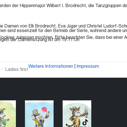
erden der Hippenmajor Wilbert I. Brodrecht, die Tanzgruppen 
 Damen von Elli Brodrecht, Eva Jäger und Christel Ludorf-Sch
en sind essenziell für den Betrieb der Seite, während andere u
Cookies zulassen möchten. Bitte beachten Sie, dass bei einer A
eginn der Damensitzung ist um 19.11 Uh
Weitere Informationen
|
Impressum
e
Ladies first