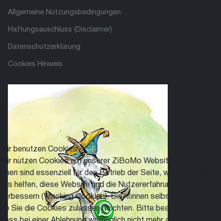
Allgemeine Nutzungsbedingungen
Haftungsauschluss (Disclaimer)
Datenschutzerklärung
Cookies Hinweis
Wir benutzen Cookies
Wir nutzen Cookies auf unserer ZiBoMo Website. Einige von
ihnen sind essenziell für den Betrieb der Seite, während andere
uns helfen, diese Website und die Nutzererfahrung zu
verbessern (Tracking Cookies). Sie können selbst entscheiden,
ob Sie die Cookies zulassen möchten. Bitte beachten Sie,
dass bei einer Ablehnung womöglich nicht mehr alle