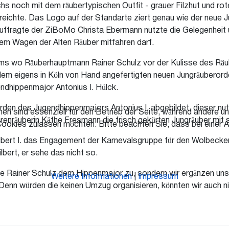
 noch mit dem räubertypischen Outfit - grauer Filzhut und rot
reichte. Das Logo auf der Standarte ziert genau wie der neue 
uftragte der ZiBoMo Christa Ebermann nutzte die Gelegenheit u
em Wagen der Alten Räuber mitfahren darf.
ms wo Räuberhauptmann Rainer Schulz vor der Kulisse des Räub
em eigens in Köln von Hand angefertigten neuen Jungräuberord
ndhippenmajor Antonius I.
Hülck.
den des Jugendhippenmajors Antonius I. abgebildet, dieser nut
en sind essenziell für den Betrieb der Seite, während andere u
hrenräuberin Käthe Fresmann die frisch gekürten Jungräuber mi
Cookies zulassen möchten. Bitte beachten Sie, dass bei einer A
ilbert I. das Engagement der Karnevalsgruppe für den Wolbecker
bert, er sehe das nicht so.
e Rainer Schulz dem Hippenmajor zu, sondern wir ergänzen un
Weitere Informationen
|
Impressum
enn würden die keinen Umzug organisieren, könnten wir auch ni