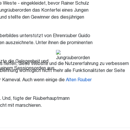
e Weste - eingekleidet, bevor Rainer Schulz
Jungräuberorden das Konterfei eines Jungen
nd stellte den Gewinner des diesjährigen
erbildes unterstützt von Ehrenräuber Guido
en auszeichnete. Unter ihnen die prominenten
zte die Gelegenheit und
ns helfen, diese Website und die Nutzererfahrung zu verbessern
t seinem Sessionsorden aus.
blehnung womöglich nicht mehr alle Funktionalitäten der Seite
 Karneval. Auch wenn einige die
Alten Räuber
s. Und, fügte der Räuberhauptmann
cht mit marschieren.