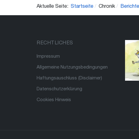
Aktuelle Seite:
Startseite
Chronik
Bericht
RECHTLICHES
Impressum
Allgemeine Nutzungsbedingungen
Haftungsauschluss (Disclaimer)
Datenschutzerklärung
Cookies Hinweis