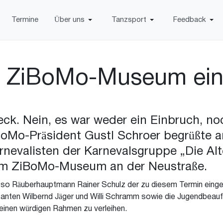
Termine
Über uns
Tanzsport
Feedback
im ZiBoMo-Museum ein
k. Nein, es war weder ein Einbruch, no
iBoMo-Präsident Gustl Schroer begrüßte
evalisten der Karnevalsgruppe „Die Al
 im ZiBoMo-Museum an der Neustraße.
 so Räuberhauptmann Rainer Schulz der zu diesem Termin eingel
utanten Wilbernd Jäger und Willi Schramm sowie die Jugendbeau
inen würdigen Rahmen zu verleihen.