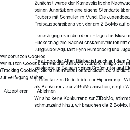
Zunächst wurde der Karnevalistische Nachwuchs
seinen Jungräubern eine eigene Standarte über
Räubers mit Schnuller im Mund. Die Jugendbea
Preisausschreibens vor, der am ZiBoMo auf d
Danach ging es in die obere Etage des Museu
Huckschlag alle Nachwuchskarnevalisten mit d
Jungräuber Adjutant Fynn Runtenberg und Juge
Wir benutzen Cookies
Das Logo der Alten Räuber ist auch auf dem Or
Wir nutzen Cookies auf unserer ZiBoMo Website. Einige von ihn
zeichnete im Beisein seiner Großmutter und E
(Tracking Cookies). Sie können selbst entscheiden, ob Sie die 
zur Verfügung stehen.
In einer kurzen Rede lobte der Hippenmajor W
als Konkurrenz zur ZiBoMo ansehen, sagte Wil
Akzeptieren
Ablehnen
Wir sind keine Konkurrenz zur ZiBoMo, stimmt
schmunzelnd hinzu, wir brauchen die ZiBoMo. D