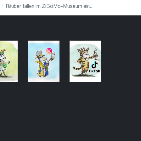
e
Räuber fallen im ZiBoMo-Museum ein..