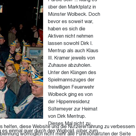
Parole sein"... klang es
über den Marktplatz in
Münster Wolbeck. Doch
bevor es soweit war,
haben es sich die
Aktiven nicht nehmen
lassen sowohl Dirk I.
Mentrup als auch Klaus
III. Kramer jeweils von
Zuhause abzuholen.
Unter den Klängen des
Spielmannszuges der
freiwilligen Feuerwehr
Wolbeck ging es von
der Hippenresidenz
Sültemeyer zur Heimat
von Dirk Mentrup.
Dieses Mal nicht zu
ns helfen, diese Website und die Nutzererfahrung zu verbessern
 es einmal quer durch den Wigbold, rüber zum
blehnung womöglich nicht mehr alle Funktionalitäten der Seite