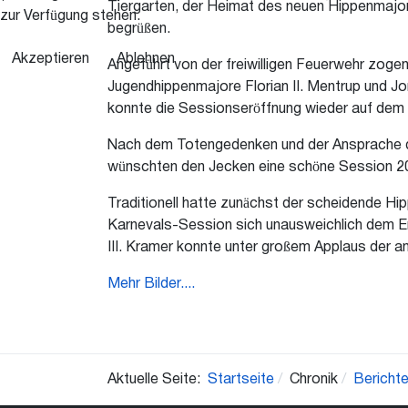
Tiergarten, der Heimat des neuen Hippenmajores
zur Verfügung stehen.
begrüßen.
Akzeptieren
Ablehnen
Angeführt von der freiwilligen Feuerwehr zogen
Jugendhippenmajore Florian II. Mentrup und J
konnte die Sessionseröffnung wieder auf dem 
Nach dem Totengedenken und der Ansprache des 
wünschten den Jecken eine schöne Session 2
Traditionell hatte zunächst der scheidende Hi
Karnevals-Session sich unausweichlich dem En
III. Kramer konnte unter großem Applaus der 
Mehr Bilder....
Aktuelle Seite:
Startseite
Chronik
Bericht