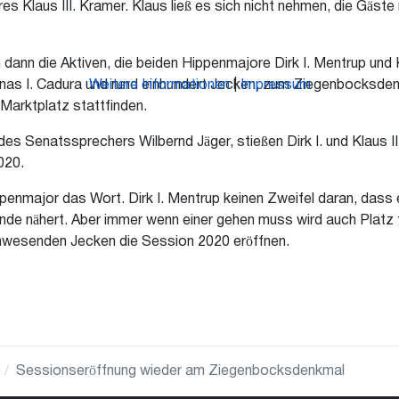
 Klaus III. Kramer. Klaus ließ es sich nicht nehmen, die Gäste 
 dann die Aktiven, die beiden Hippenmajore Dirk I. Mentrup und 
onas I. Cadura und rund einhundert Jecken, zum Ziegenbocksde
Weitere Informationen
|
Impressum
Marktplatz stattfinden.
Senatssprechers Wilbernd Jäger, stießen Dirk I. und Klaus III.
020.
ppenmajor das Wort. Dirk I. Mentrup keinen Zweifel daran, dass
de nähert. Aber immer wenn einer gehen muss wird auch Platz 
anwesenden Jecken die Session 2020 eröffnen.
e
Sessionseröffnung wieder am Ziegenbocksdenkmal