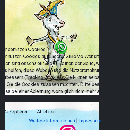
Wir benutzen Cookies
Wir nutzen Cookies auf unserer ZiBoMo Website. Einige von
ihnen sind essenziell für den Betrieb der Seite, während andere
uns helfen, diese Website und die Nutzererfahrung zu
verbessern (Tracking Cookies). Sie können selbst entscheiden,
ob Sie die Cookies zulassen möchten. Bitte beachten Sie,
dass bei einer Ablehnung womöglich nicht mehr alle
Funktionalitäten der Seite zur Verfügung stehen.
Akzeptieren
Ablehnen
Weitere Informationen
|
Impressum