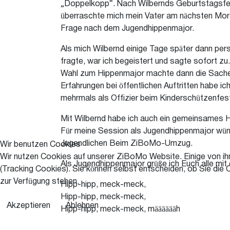
„Doppelkopp“. Nach Wilbernds Geburtstagsfe
überraschte mich mein Vater am nächsten Mor
Frage nach dem Jugendhippenmajor.
Als mich Wilbernd einige Tage später dann pers
fragte, war ich begeistert und sagte sofort zu
Wahl zum Hippenmajor machte dann die Sache
Erfahrungen bei öffentlichen Auftritten habe ic
mehrmals als Offizier beim Kinderschützenfes
Mit Wilbernd habe ich auch ein gemeinsames Ho
Für meine Session als Jugendhippenmajor wünsc
Jugendlichen Beim ZiBoMo-Umzug.
Wir benutzen Cookies
Wir nutzen Cookies auf unserer ZiBoMo Website. Einige von ihn
Als Jugendhippenmajor grüße ich Euch alle mit
(Tracking Cookies). Sie können selbst entscheiden, ob Sie die 
zur Verfügung stehen.
Hipp-hipp, meck-meck,
Hipp-hipp, meck-meck,
Akzeptieren
Ablehnen
Hipp-hipp, meck-meck, määääääh