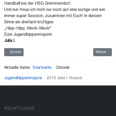
Handball bei der HSG Gremmendorf.
Und nun freue ich mich nur noch auf eine lustige und wie
immer super Session, zusammen mit Euch! In diesem
Sinne ein dreifach kräftiges
„Hipp-Hipp, Meck-Meck"
Eure Jugendhippenmajorin
Julia I.
Vorheriger Beitrag: 2017 Kristin I. Steinbrede
Nächster Be
Zurück
Weiter
Aktuelle Seite:
Startseite
Chronik
Jugendhippenmajore
2016 Julia I. Krause
RECHTLICHES